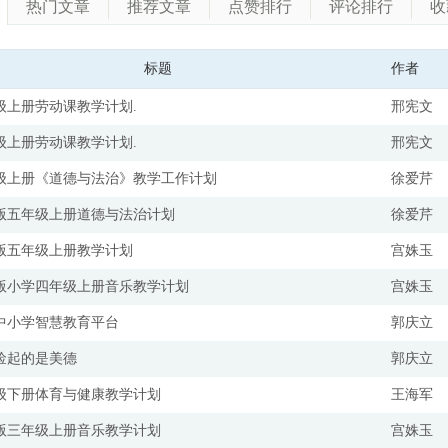
热门文章
推荐文章
点赞排行
评论排行
收
标题
作者
级上册劳动课教学计划.
邢宪文
级上册劳动课教学计划.
邢宪文
级上册《道德与法治》教学工作计划
徐爱芹
版五年级上册道德与法治计划
徐爱芹
版五年级上册教学计划
宫姝玉
版小学四年级上册音乐教学计划
宫姝玉
中小学智慧教育平台
郭庆立
捡起的是美德
郭庆立
级下册体育与健康教学计划
王海军
版三年级上册音乐教学计划
宫姝玉