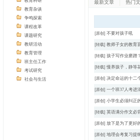
教育科研
最新文章
热门
教育杂谈
争鸣探索
课程改革
[原创]
不要对孩子吼
课题研究
教研活动
[转载]
教师子女的教育
教育管理
[转载]
孩子写作业磨蹭
班主任工作
[转载]
慢养孩子，静等
考试研究
[原创]
决定命运的十二
社会与生活
[原创]
一个班37人考
[原创]
小学生必须纠正的
[转载]
英语满分作文必
[原创]
放下是为了更好
[原创]
地理会考复习提