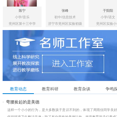
陈宁
张峰
于阳阳
小学/音乐
初中/信息技术
小学/语文
兖州区第十三中学
济宁市兖州区实验初级
兖州区实验小
中学
教育动态
教育科研
教育杂谈
争鸣
·
弯腰捡起的是美德
这样一个小小的行为，是大多数孩子意识不到的，体现了周雨佳同学良
保持环境卫生整洁干净：除了有自觉捡拾美德以外，就是教育孩子们养成