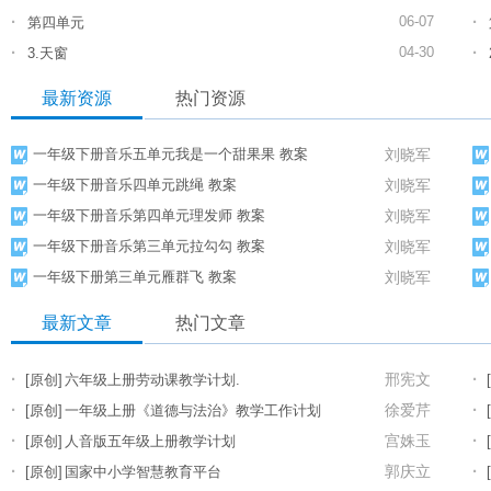
·
·
06-07
第四单元
·
·
04-30
3.天窗
最新资源
热门资源
一年级下册音乐五单元我是一个甜果果 教案
刘晓军
一年级下册音乐四单元跳绳 教案
刘晓军
一年级下册音乐第四单元理发师 教案
刘晓军
一年级下册音乐第三单元拉勾勾 教案
刘晓军
一年级下册第三单元雁群飞 教案
刘晓军
最新文章
热门文章
·
·
邢宪文
[原创]
六年级上册劳动课教学计划.
·
·
徐爱芹
[原创]
一年级上册《道德与法治》教学工作计划
·
·
宫姝玉
[原创]
人音版五年级上册教学计划
·
·
郭庆立
[原创]
国家中小学智慧教育平台