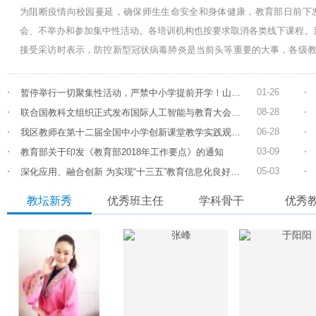
为阻断疫情向校园蔓延，确保师生生命安全和身体健康，教育部日前下发
会、不举办和参加集中性活动。各培训机构也按要求取消各类线下课程。延
接受采访时表示，防控新型冠状病毒肺炎是当前头等重要的大事，各级
决防止疫情在学校蔓延，延期开学是其中的一项重要举措。与此同时，各
·
·
01-26
暂停举行一切聚集性活动，严禁中小学提前开学！山东省教育厅再发防控疫情通知！
·
·
08-28
联合国教科文组织正式发布国际人工智能与教育大会成果文件 《北京共识——人工智能与教育》
·
·
06-28
我区教师在第十二届全国中小学创新课堂教学实践观摩活动中荣获国家级一等奖
·
·
03-09
教育部关于印发《教育部2018年工作要点》的通知
·
·
05-03
深化应用、融合创新 为实现“十三五”教育信息化良好开局做出贡献
教坛新秀
优秀班主任
学科骨干
优秀