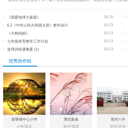
·
·
04-25
《我爱地球大家庭》
·
·
04-23
6.2《中华人民共和国主席》教学设计
·
·
04-23
《大树妈妈》
·
·
04-23
七年级体育教学工作计划
·
·
04-23
篮球训练课教案 (1)
优秀协作组
新驿镇中心小学
测试集备
兖州八中
fanyuyuan的圈子
小学/语文
初中/英语
初中/历史